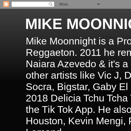
MIKE MOONNI
Mike Moonnight is a Pro
Reggaeton. 2011 he re
Naiara Azevedo & it's a H
other artists like Vic J
Socra, Bigstar, Gaby E
2018 Delicia Tchu Tcha 
the Tik Tok App. He als
Houston, Kevin Mengi, P