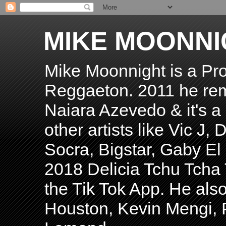
MIKE MOONNI
Mike Moonnight is a Pro
Reggaeton. 2011 he re
Naiara Azevedo & it's a H
other artists like Vic J
Socra, Bigstar, Gaby E
2018 Delicia Tchu Tcha 
the Tik Tok App. He als
Houston, Kevin Mengi, P