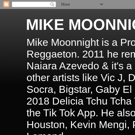
MIKE MOONNI
Mike Moonnight is a Pro
Reggaeton. 2011 he re
Naiara Azevedo & it's a H
other artists like Vic J
Socra, Bigstar, Gaby E
2018 Delicia Tchu Tcha 
the Tik Tok App. He als
Houston, Kevin Mengi, P