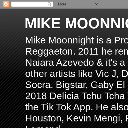
MIKE MOONNI
Mike Moonnight is a Pro
Reggaeton. 2011 he re
Naiara Azevedo & it's a H
other artists like Vic J
Socra, Bigstar, Gaby E
2018 Delicia Tchu Tcha 
the Tik Tok App. He als
Houston, Kevin Mengi, P