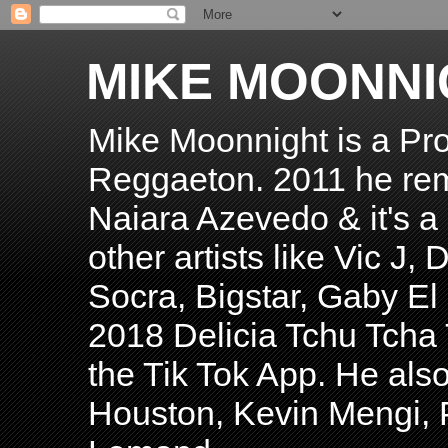
MIKE MOONNI
Mike Moonnight is a Pro
Reggaeton. 2011 he re
Naiara Azevedo & it's a H
other artists like Vic J
Socra, Bigstar, Gaby E
2018 Delicia Tchu Tcha 
the Tik Tok App. He als
Houston, Kevin Mengi, P