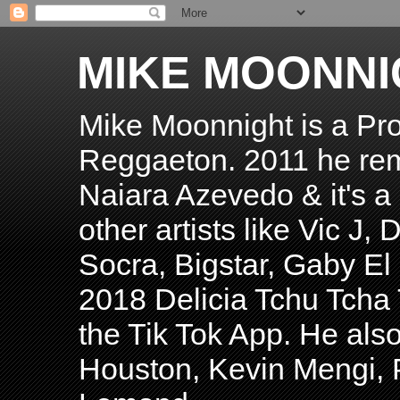
MIKE MOONNI
Mike Moonnight is a Pro
Reggaeton. 2011 he re
Naiara Azevedo & it's a H
other artists like Vic J
Socra, Bigstar, Gaby E
2018 Delicia Tchu Tcha 
the Tik Tok App. He als
Houston, Kevin Mengi, P