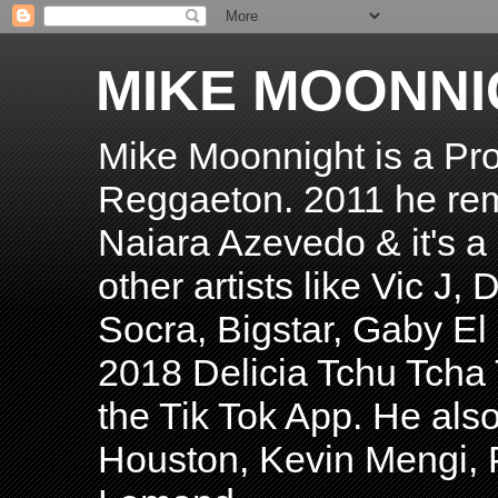
MIKE MOONNI
Mike Moonnight is a Pro
Reggaeton. 2011 he re
Naiara Azevedo & it's a H
other artists like Vic J
Socra, Bigstar, Gaby E
2018 Delicia Tchu Tcha 
the Tik Tok App. He als
Houston, Kevin Mengi, P