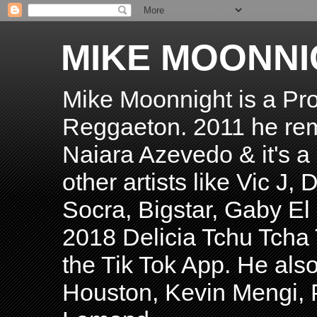
MIKE MOONNI
Mike Moonnight is a Pro
Reggaeton. 2011 he re
Naiara Azevedo & it's a H
other artists like Vic J
Socra, Bigstar, Gaby E
2018 Delicia Tchu Tcha 
the Tik Tok App. He als
Houston, Kevin Mengi, P