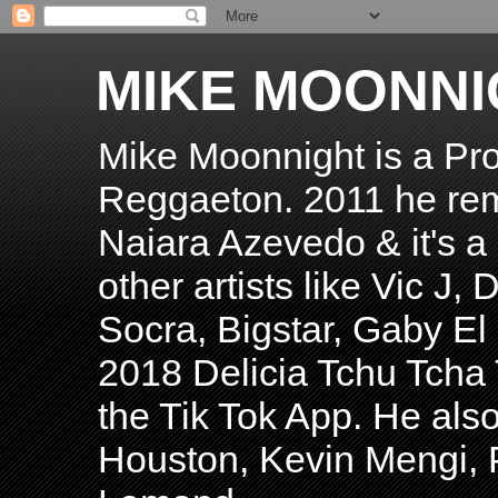
MIKE MOONNI
Mike Moonnight is a Pro
Reggaeton. 2011 he re
Naiara Azevedo & it's a H
other artists like Vic J
Socra, Bigstar, Gaby E
2018 Delicia Tchu Tcha 
the Tik Tok App. He als
Houston, Kevin Mengi, P