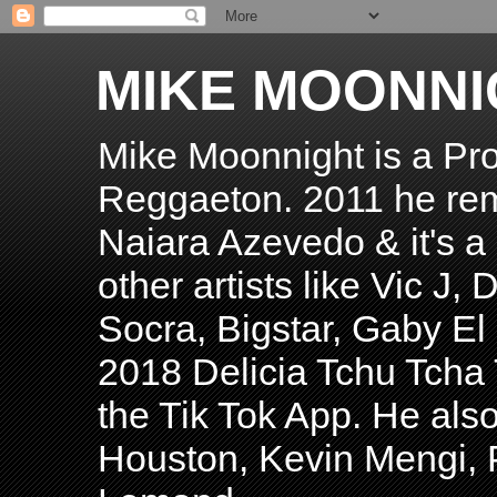
MIKE MOONNI
Mike Moonnight is a Pro
Reggaeton. 2011 he re
Naiara Azevedo & it's a H
other artists like Vic J
Socra, Bigstar, Gaby E
2018 Delicia Tchu Tcha 
the Tik Tok App. He als
Houston, Kevin Mengi, P