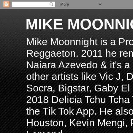
MIKE MOONNI
Mike Moonnight is a Pro
Reggaeton. 2011 he re
Naiara Azevedo & it's a H
other artists like Vic J
Socra, Bigstar, Gaby E
2018 Delicia Tchu Tcha 
the Tik Tok App. He als
Houston, Kevin Mengi, P