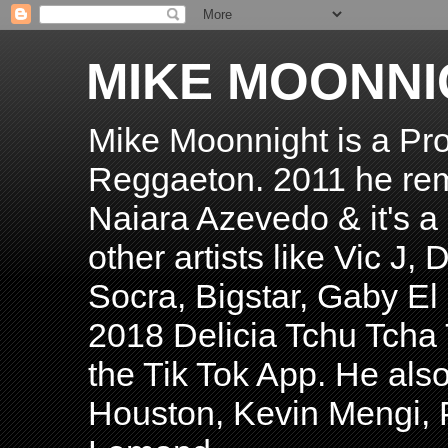
MIKE MOONNI
Mike Moonnight is a Pro
Reggaeton. 2011 he re
Naiara Azevedo & it's a H
other artists like Vic J
Socra, Bigstar, Gaby E
2018 Delicia Tchu Tcha 
the Tik Tok App. He als
Houston, Kevin Mengi, P