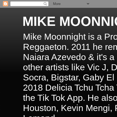
MIKE MOONNI
Mike Moonnight is a Pro
Reggaeton. 2011 he re
Naiara Azevedo & it's a H
other artists like Vic J
Socra, Bigstar, Gaby E
2018 Delicia Tchu Tcha 
the Tik Tok App. He als
Houston, Kevin Mengi, P