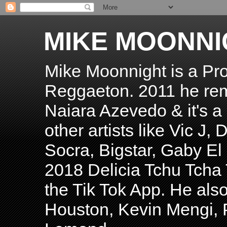
MIKE MOONNI
Mike Moonnight is a Pro
Reggaeton. 2011 he re
Naiara Azevedo & it's a H
other artists like Vic J
Socra, Bigstar, Gaby E
2018 Delicia Tchu Tcha 
the Tik Tok App. He als
Houston, Kevin Mengi, P