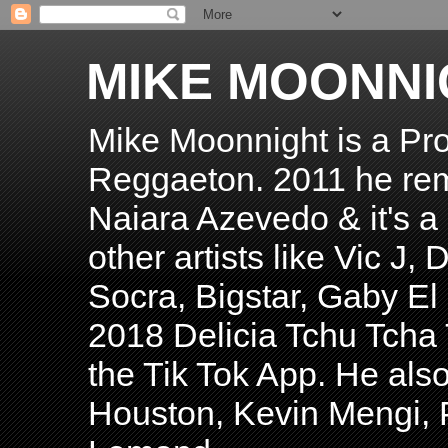
MIKE MOONNI
Mike Moonnight is a Pro
Reggaeton. 2011 he re
Naiara Azevedo & it's a H
other artists like Vic J
Socra, Bigstar, Gaby E
2018 Delicia Tchu Tcha 
the Tik Tok App. He als
Houston, Kevin Mengi, P