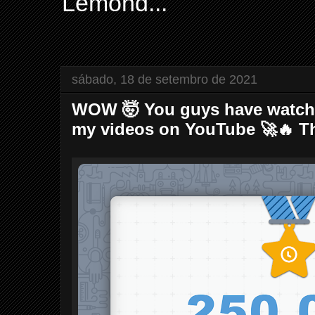
Lemond...
sábado, 18 de setembro de 2021
WOW 🤯 You guys have watche
my videos on YouTube 🚀🔥 T