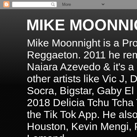
MIKE MOONNI
Mike Moonnight is a Pro
Reggaeton. 2011 he re
Naiara Azevedo & it's a H
other artists like Vic J
Socra, Bigstar, Gaby E
2018 Delicia Tchu Tcha 
the Tik Tok App. He als
Houston, Kevin Mengi, P