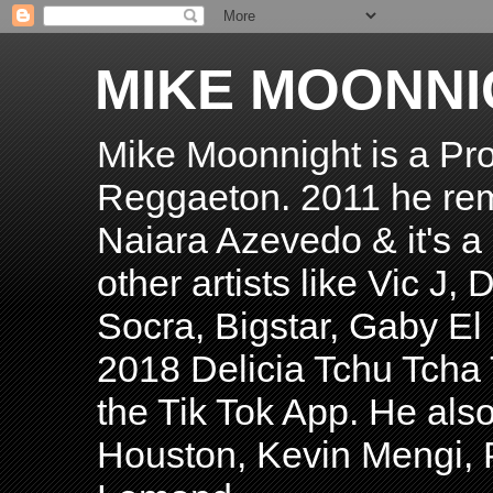
MIKE MOONNI
Mike Moonnight is a Pro
Reggaeton. 2011 he re
Naiara Azevedo & it's a H
other artists like Vic J
Socra, Bigstar, Gaby E
2018 Delicia Tchu Tcha 
the Tik Tok App. He als
Houston, Kevin Mengi, P