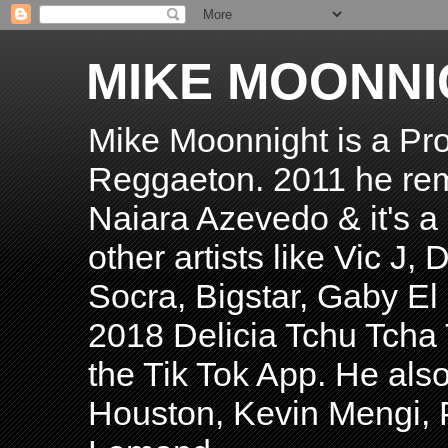
MIKE MOONNI
Mike Moonnight is a Pro
Reggaeton. 2011 he re
Naiara Azevedo & it's a H
other artists like Vic J
Socra, Bigstar, Gaby E
2018 Delicia Tchu Tcha 
the Tik Tok App. He als
Houston, Kevin Mengi, P