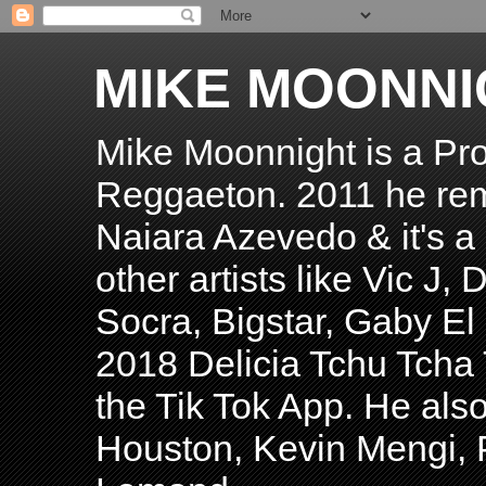
MIKE MOONNI
Mike Moonnight is a Pro
Reggaeton. 2011 he re
Naiara Azevedo & it's a H
other artists like Vic J
Socra, Bigstar, Gaby E
2018 Delicia Tchu Tcha 
the Tik Tok App. He als
Houston, Kevin Mengi, P