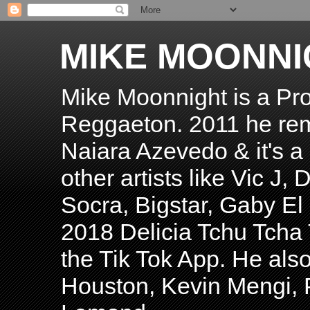
MIKE MOONNI
Mike Moonnight is a Pro
Reggaeton. 2011 he re
Naiara Azevedo & it's a H
other artists like Vic J
Socra, Bigstar, Gaby E
2018 Delicia Tchu Tcha 
the Tik Tok App. He als
Houston, Kevin Mengi, P