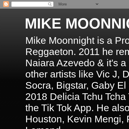
MIKE MOONNI
Mike Moonnight is a Pro
Reggaeton. 2011 he re
Naiara Azevedo & it's a H
other artists like Vic J
Socra, Bigstar, Gaby E
2018 Delicia Tchu Tcha 
the Tik Tok App. He als
Houston, Kevin Mengi, P