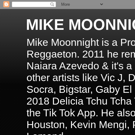
MIKE MOONNI
Mike Moonnight is a Pro
Reggaeton. 2011 he re
Naiara Azevedo & it's a H
other artists like Vic J
Socra, Bigstar, Gaby E
2018 Delicia Tchu Tcha 
the Tik Tok App. He als
Houston, Kevin Mengi, P