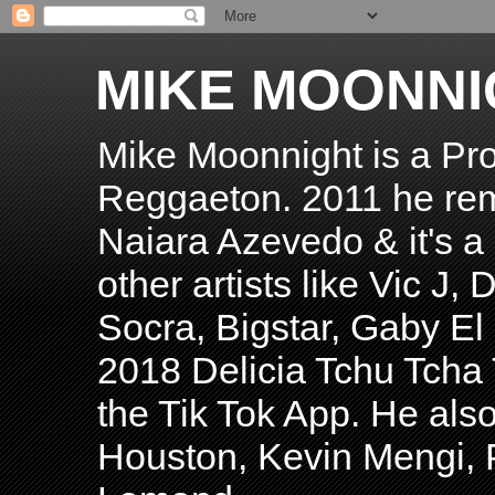
MIKE MOONNI
Mike Moonnight is a Pro
Reggaeton. 2011 he re
Naiara Azevedo & it's a H
other artists like Vic J
Socra, Bigstar, Gaby E
2018 Delicia Tchu Tcha 
the Tik Tok App. He als
Houston, Kevin Mengi, P