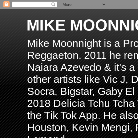
MIKE MOONNI
Mike Moonnight is a Pro
Reggaeton. 2011 he re
Naiara Azevedo & it's a H
other artists like Vic J
Socra, Bigstar, Gaby E
2018 Delicia Tchu Tcha 
the Tik Tok App. He als
Houston, Kevin Mengi, P