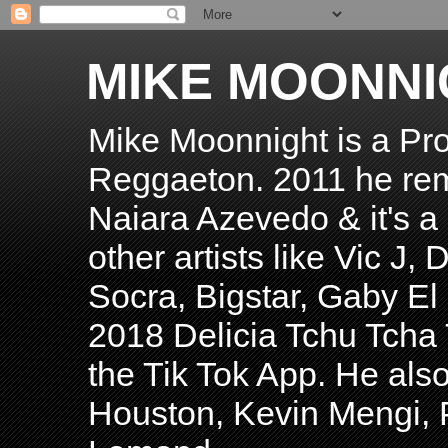
MIKE MOONNI
Mike Moonnight is a Pro
Reggaeton. 2011 he re
Naiara Azevedo & it's a H
other artists like Vic J
Socra, Bigstar, Gaby E
2018 Delicia Tchu Tcha 
the Tik Tok App. He als
Houston, Kevin Mengi, P