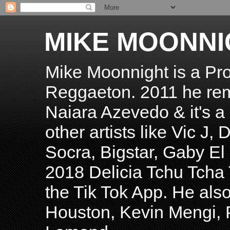
MIKE MOONNI
Mike Moonnight is a Pro
Reggaeton. 2011 he re
Naiara Azevedo & it's a H
other artists like Vic J
Socra, Bigstar, Gaby E
2018 Delicia Tchu Tcha 
the Tik Tok App. He als
Houston, Kevin Mengi, P