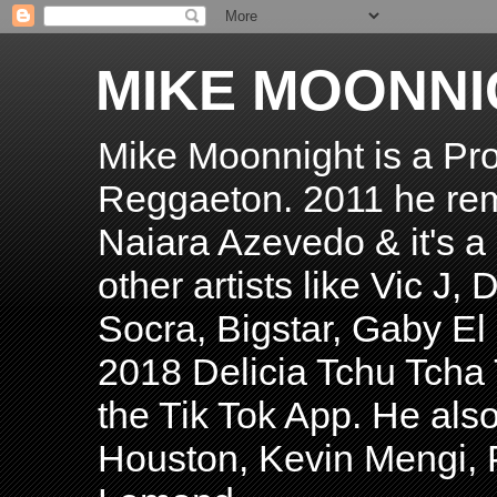
MIKE MOONNI
Mike Moonnight is a Pro
Reggaeton. 2011 he re
Naiara Azevedo & it's a H
other artists like Vic J
Socra, Bigstar, Gaby E
2018 Delicia Tchu Tcha 
the Tik Tok App. He als
Houston, Kevin Mengi, P