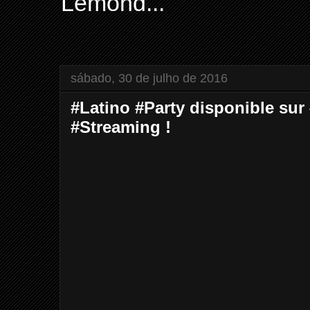
Lemond...
sábado, 30 de julho de 2016
#‎Latino‬ ‪#‎Party‬ disponible sur 
‪#‎Streaming‬ !