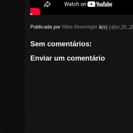
Publicada por
Mike Moonnight
à(s)
julho 29, 
Sem comentários:
Enviar um comentário