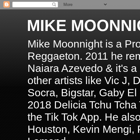
MIKE MOONNI
Mike Moonnight is a Pro
Reggaeton. 2011 he re
Naiara Azevedo & it's a H
other artists like Vic J
Socra, Bigstar, Gaby E
2018 Delicia Tchu Tcha 
the Tik Tok App. He als
Houston, Kevin Mengi, P