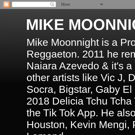
MIKE MOONNI
Mike Moonnight is a Pro
Reggaeton. 2011 he re
Naiara Azevedo & it's a H
other artists like Vic J
Socra, Bigstar, Gaby E
2018 Delicia Tchu Tcha 
the Tik Tok App. He als
Houston, Kevin Mengi, P