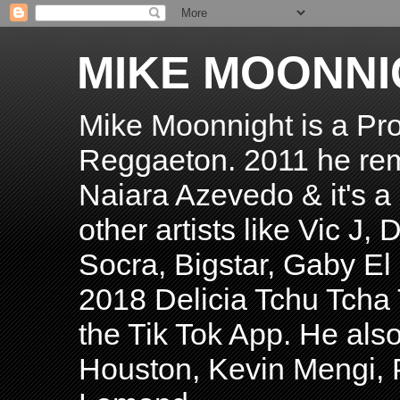
MIKE MOONNI
Mike Moonnight is a Pro
Reggaeton. 2011 he re
Naiara Azevedo & it's a H
other artists like Vic J
Socra, Bigstar, Gaby E
2018 Delicia Tchu Tcha 
the Tik Tok App. He als
Houston, Kevin Mengi, P