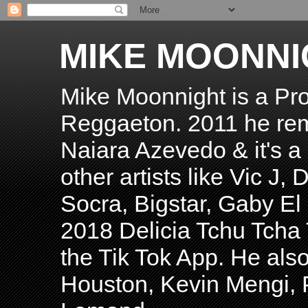
MIKE MOONNI
Mike Moonnight is a Pro
Reggaeton. 2011 he re
Naiara Azevedo & it's a H
other artists like Vic J
Socra, Bigstar, Gaby E
2018 Delicia Tchu Tcha 
the Tik Tok App. He als
Houston, Kevin Mengi, P