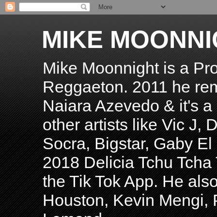
MIKE MOONNI
Mike Moonnight is a Pro
Reggaeton. 2011 he re
Naiara Azevedo & it's a H
other artists like Vic J
Socra, Bigstar, Gaby E
2018 Delicia Tchu Tcha 
the Tik Tok App. He als
Houston, Kevin Mengi, P