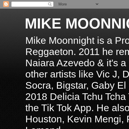
MIKE MOONNI
Mike Moonnight is a Pro
Reggaeton. 2011 he re
Naiara Azevedo & it's a H
other artists like Vic J
Socra, Bigstar, Gaby E
2018 Delicia Tchu Tcha 
the Tik Tok App. He als
Houston, Kevin Mengi, P