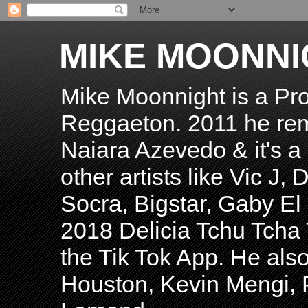
MIKE MOONNI
Mike Moonnight is a Pro
Reggaeton. 2011 he re
Naiara Azevedo & it's a H
other artists like Vic J
Socra, Bigstar, Gaby E
2018 Delicia Tchu Tcha 
the Tik Tok App. He als
Houston, Kevin Mengi, P