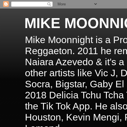
MIKE MOONNI
Mike Moonnight is a Pro
Reggaeton. 2011 he re
Naiara Azevedo & it's a H
other artists like Vic J
Socra, Bigstar, Gaby E
2018 Delicia Tchu Tcha 
the Tik Tok App. He als
Houston, Kevin Mengi, P