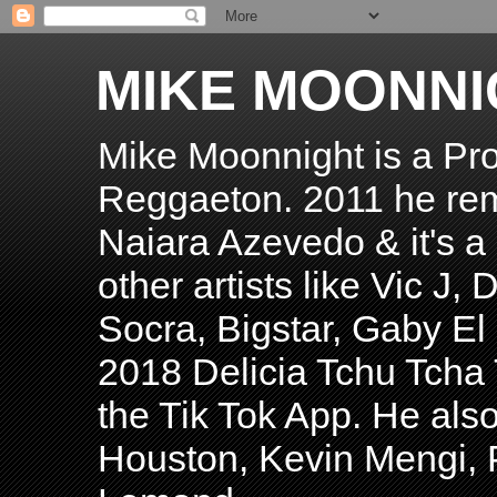
MIKE MOONNI
Mike Moonnight is a Pro
Reggaeton. 2011 he re
Naiara Azevedo & it's a H
other artists like Vic J
Socra, Bigstar, Gaby E
2018 Delicia Tchu Tcha 
the Tik Tok App. He als
Houston, Kevin Mengi, P