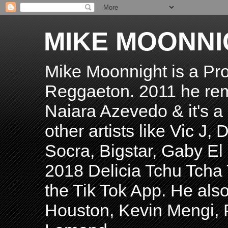
MIKE MOONNI
Mike Moonnight is a Pro
Reggaeton. 2011 he re
Naiara Azevedo & it's a H
other artists like Vic J
Socra, Bigstar, Gaby E
2018 Delicia Tchu Tcha 
the Tik Tok App. He als
Houston, Kevin Mengi, P