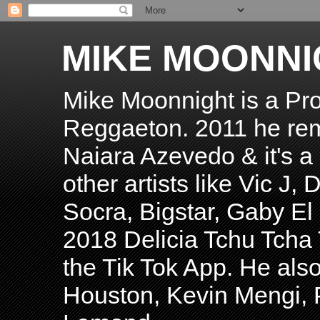
MIKE MOONNI
Mike Moonnight is a Pro
Reggaeton. 2011 he re
Naiara Azevedo & it's a H
other artists like Vic J
Socra, Bigstar, Gaby E
2018 Delicia Tchu Tcha 
the Tik Tok App. He als
Houston, Kevin Mengi, P