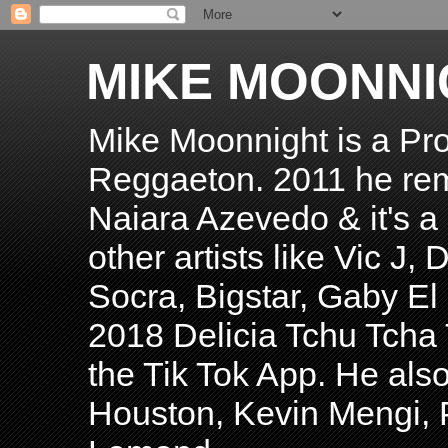
MIKE MOONNI
Mike Moonnight is a Pro
Reggaeton. 2011 he re
Naiara Azevedo & it's a H
other artists like Vic J
Socra, Bigstar, Gaby E
2018 Delicia Tchu Tcha 
the Tik Tok App. He als
Houston, Kevin Mengi, P