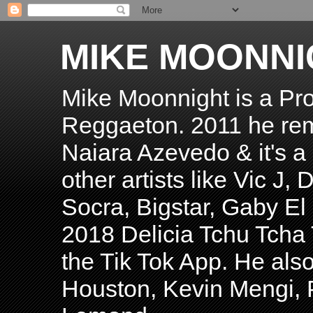
MIKE MOONNI
Mike Moonnight is a Pro
Reggaeton. 2011 he re
Naiara Azevedo & it's a H
other artists like Vic J
Socra, Bigstar, Gaby E
2018 Delicia Tchu Tcha 
the Tik Tok App. He als
Houston, Kevin Mengi, P