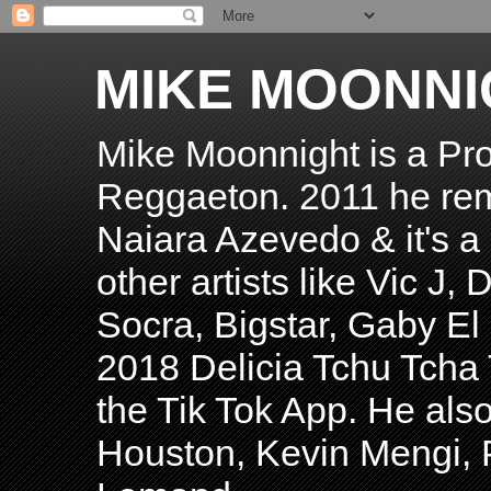
MIKE MOONNI
Mike Moonnight is a Pro
Reggaeton. 2011 he re
Naiara Azevedo & it's a H
other artists like Vic J
Socra, Bigstar, Gaby E
2018 Delicia Tchu Tcha 
the Tik Tok App. He als
Houston, Kevin Mengi, P