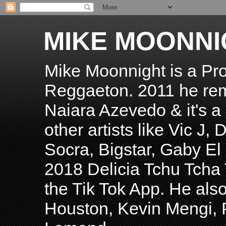
MIKE MOONNI
Mike Moonnight is a Pro
Reggaeton. 2011 he re
Naiara Azevedo & it's a H
other artists like Vic J
Socra, Bigstar, Gaby E
2018 Delicia Tchu Tcha 
the Tik Tok App. He als
Houston, Kevin Mengi, P