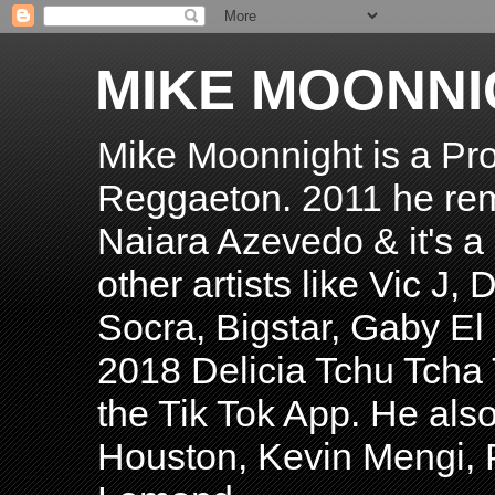
MIKE MOONNI
Mike Moonnight is a Pro
Reggaeton. 2011 he re
Naiara Azevedo & it's a H
other artists like Vic J
Socra, Bigstar, Gaby E
2018 Delicia Tchu Tcha 
the Tik Tok App. He als
Houston, Kevin Mengi, P