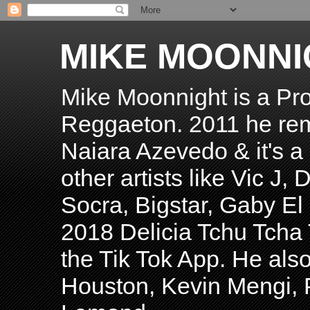
MIKE MOONNI
Mike Moonnight is a Pro
Reggaeton. 2011 he re
Naiara Azevedo & it's a H
other artists like Vic J
Socra, Bigstar, Gaby E
2018 Delicia Tchu Tcha 
the Tik Tok App. He als
Houston, Kevin Mengi, P