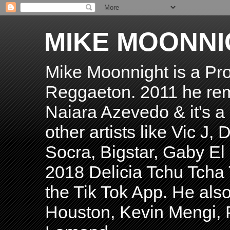
MIKE MOONNI
Mike Moonnight is a Pro
Reggaeton. 2011 he re
Naiara Azevedo & it's a H
other artists like Vic J
Socra, Bigstar, Gaby E
2018 Delicia Tchu Tcha 
the Tik Tok App. He als
Houston, Kevin Mengi, P