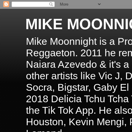
MIKE MOONNI
Mike Moonnight is a Pro
Reggaeton. 2011 he re
Naiara Azevedo & it's a H
other artists like Vic J
Socra, Bigstar, Gaby E
2018 Delicia Tchu Tcha 
the Tik Tok App. He als
Houston, Kevin Mengi, P