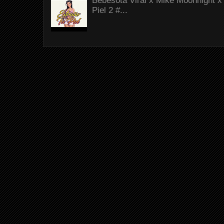
Bebesota Viral x Mike Moonnight x 
Piel 2 #...