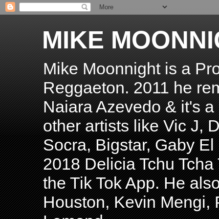
MIKE MOONNI
Mike Moonnight is a Pro
Reggaeton. 2011 he re
Naiara Azevedo & it's a H
other artists like Vic J
Socra, Bigstar, Gaby E
2018 Delicia Tchu Tcha 
the Tik Tok App. He als
Houston, Kevin Mengi, P