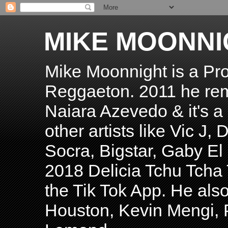
MIKE MOONNI
Mike Moonnight is a Pro
Reggaeton. 2011 he re
Naiara Azevedo & it's a H
other artists like Vic J
Socra, Bigstar, Gaby E
2018 Delicia Tchu Tcha 
the Tik Tok App. He als
Houston, Kevin Mengi, P