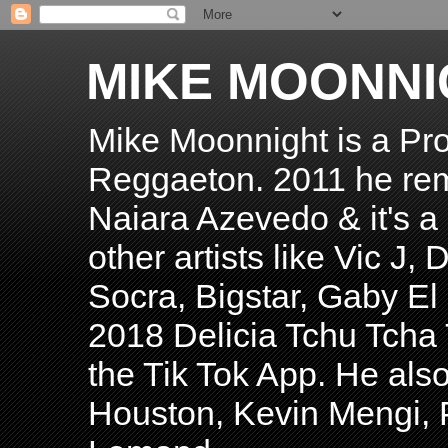
MIKE MOONNI
Mike Moonnight is a Pro
Reggaeton. 2011 he re
Naiara Azevedo & it's a H
other artists like Vic J
Socra, Bigstar, Gaby E
2018 Delicia Tchu Tcha 
the Tik Tok App. He als
Houston, Kevin Mengi, P